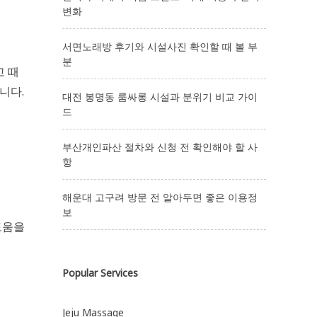
변화
서면노래방 후기와 시설사진 확인할 때 볼 부
분
고 때
니다.
대전 봉명동 룸싸롱 시설과 분위기 비교 가이
드
부산개인파산 절차와 신청 전 확인해야 할 사
항
해운대 고구려 방문 전 알아두면 좋은 이용정
보
도움을
Popular Services
Jeju Massage