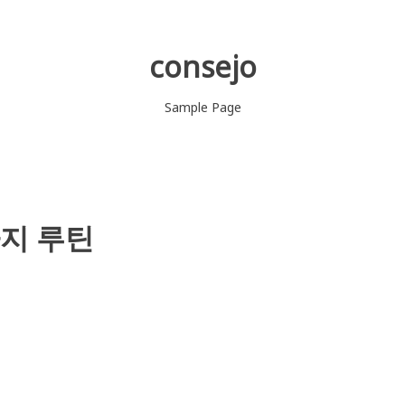
consejo
Sample Page
지 루틴