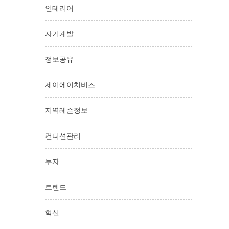
인테리어
자기계발
정보공유
제이에이치비즈
지역레슨정보
컨디션관리
투자
트렌드
혁신