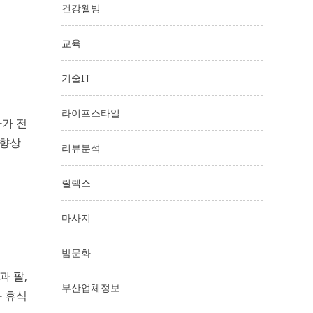
건강웰빙
교육
기술IT
라이프스타일
아가 전
 향상
리뷰분석
릴렉스
마사지
밤문화
과 팔,
부산업체정보
 휴식