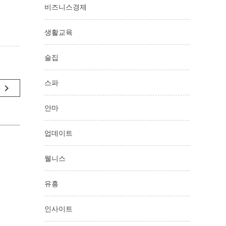
비즈니스경제
생활교육
술집
스파
navigate_next
t
안마
업데이트
웰니스
유흥
인사이트