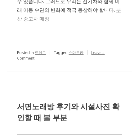
수 있습니다. 그러므로 우리는 전기차와 함께 미
래 이동 수단의 변화에 적극 동참해야 합니다.
부
산 중고차 매장
Posted in
트렌드
Tagged
스마트카
Leave a
on
Comment
전
기
차
시
대
의
핵
심
서면노래방 후기와 시설사진 확
트
렌
인할 때 볼 부분
드:
미
래
이