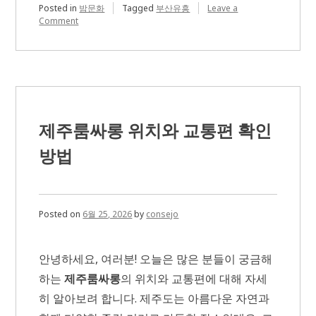
Posted in
밤문화
Tagged
부산유흥
Leave a
on
Comment
해
운
대
고
구
려
방
문
제주룸싸롱 위치와 교통편 확인
전
알
방법
아
두
면
좋
은
Posted on
6월 25, 2026
by
consejo
이
용
정
안녕하세요, 여러분! 오늘은 많은 분들이 궁금해
보
하는
제주룸싸롱
의 위치와 교통편에 대해 자세
히 알아보려 합니다. 제주도는 아름다운 자연과