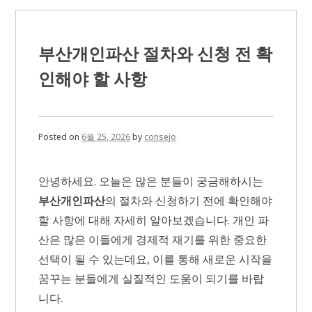
동
룸
싸
롱
부산개인파산 절차와 신청 전 확
시
설
인해야 할 사항
과
분
위
기
비
Posted on
6월 25, 2026
by
consejo
교
가
이
안녕하세요. 오늘은 많은 분들이 궁금해하시는
드
부산개인파산
의 절차와 신청하기 전에 확인해야
할 사항에 대해 자세히 알아보겠습니다. 개인 파
산은 많은 이들에게 경제적 재기를 위한 중요한
선택이 될 수 있는데요, 이를 통해 새로운 시작을
꿈꾸는 분들에게 실질적인 도움이 되기를 바랍
니다.