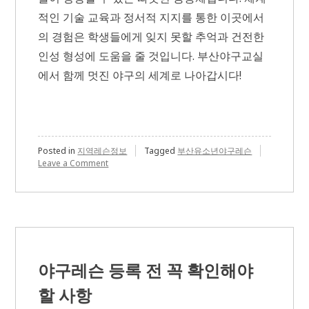
적인 기술 교육과 정서적 지지를 통한 이곳에서
의 경험은 학생들에게 잊지 못할 추억과 건전한
인성 형성에 도움을 줄 것입니다. 부산야구교실
에서 함께 멋진 야구의 세계로 나아갑시다!
Posted in
지역레슨정보
Tagged
부산유소년야구레슨
on
Leave a Comment
투
구
와
수
비
까
지
배
야구레슨 등록 전 꼭 확인해야
울
수
할 사항
있