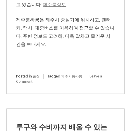
고 있습니다!
제주룸정보
제주룸싸롱은 제주시 중심가에 위치하고, 렌터
카, 택시, 대중버스를 이용하여 접근할 수 있습니
다. 주변 정보도 고려해, 더욱 알차고 즐거운 시
간을 보내세요.
Posted in
술집
Tagged
제주시룸싸롱
Leave a
on
Comment
제
주
룸
싸
롱
위
치
와
투구와 수비까지 배울 수 있는
교