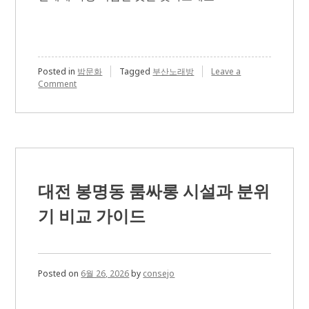
Posted in
밤문화
Tagged
부산노래방
Leave a
on
Comment
서
면
노
래
방
후
기
와
대전 봉명동 룸싸롱 시설과 분위
시
설
기 비교 가이드
사
진
확
인
할
Posted on
6월 26, 2026
by
consejo
때
볼
부