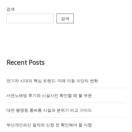
구
검색
려
방
검색
문
전
알
아
두
면
좋
은
Recent Posts
이
용
정
보
전기차 시대의 핵심 트렌드: 미래 이동 수단의 변화
서면노래방 후기와 시설사진 확인할 때 볼 부분
대전 봉명동 룸싸롱 시설과 분위기 비교 가이드
부산개인파산 절차와 신청 전 확인해야 할 사항