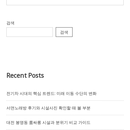
강
을
지
키
검색
는
마
검색
사
지
습
관
만
들
기
Recent Posts
전기차 시대의 핵심 트렌드: 미래 이동 수단의 변화
서면노래방 후기와 시설사진 확인할 때 볼 부분
대전 봉명동 룸싸롱 시설과 분위기 비교 가이드