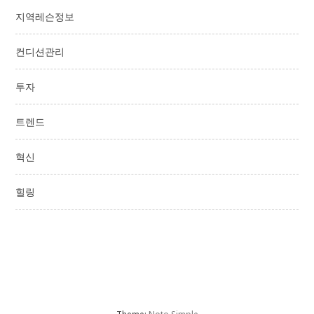
지역레슨정보
컨디션관리
투자
트렌드
혁신
힐링