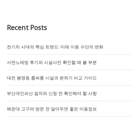
제
주
달
리
기
Recent Posts
스
파
에
서
전기차 시대의 핵심 트렌드: 미래 이동 수단의 변화
의
편
서면노래방 후기와 시설사진 확인할 때 볼 부분
안
한
힐
대전 봉명동 룸싸롱 시설과 분위기 비교 가이드
링
경
험
부산개인파산 절차와 신청 전 확인해야 할 사항
해운대 고구려 방문 전 알아두면 좋은 이용정보