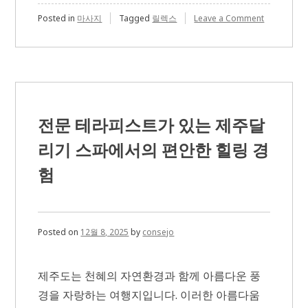
on
Posted in
마사지
Tagged
릴렉스
Leave a Comment
마
사
지
오
일
선
택
시
전문 테라피스트가 있는 제주달
꼭
알
리기 스파에서의 편안한 힐링 경
아
야
험
할
점
Posted on
12월 8, 2025
by
consejo
제주도는 천혜의 자연환경과 함께 아름다운 풍
경을 자랑하는 여행지입니다. 이러한 아름다움