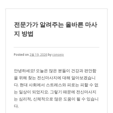
서
야
구
레
슨
전문가가 알려주는 올바른 마사
받
는
지 방법
방
법:
당
신
의
Posted on
2월 19, 2026
by
consejo
야
구
꿈
안녕하세요! 오늘은 많은 분들이 건강과 편안함
을
현
을 위해 찾는 전신마사지에 대해 알아보겠습니
실
다. 현대 사회에서 스트레스와 피로는 피할 수 없
로
는 일상이 되었지요. 그렇기 때문에 전신마사지
는 심리적, 신체적으로 많은 도움이 될 수 있습니
다.