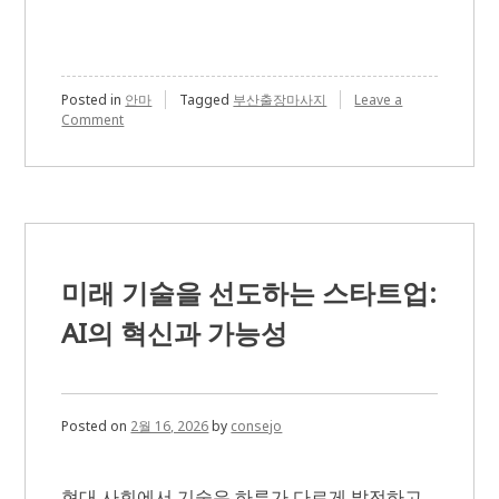
Posted in
안마
Tagged
부산출장마사지
Leave a
on
Comment
전
문
가
가
알
려
주
는
미래 기술을 선도하는 스타트업:
올
바
AI의 혁신과 가능성
른
마
사
지
방
Posted on
2월 16, 2026
by
consejo
법
현대 사회에서 기술은 하루가 다르게 발전하고