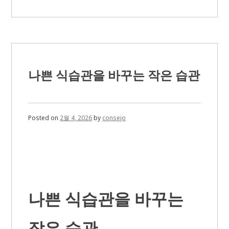
2025
년
패
션
트
렌
드
완
나쁜 식습관을 바꾸는 작은 습관
벽
정
리
Posted on
2월 4, 2026
by
consejo
나쁜 식습관을 바꾸는
작은 습관