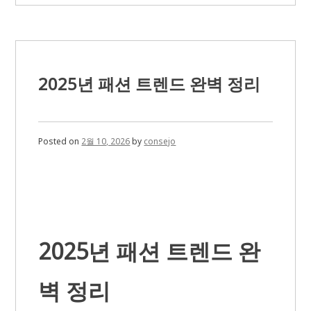
공
적
인
자
격
증
준
2025년 패션 트렌드 완벽 정리
비
전
략:
자
기
Posted on
2월 10, 2026
by
consejo
계
발
의
첫
걸
음
2025년 패션 트렌드 완
벽 정리