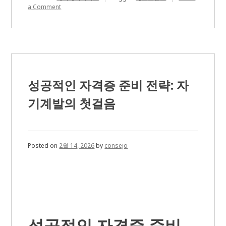
on
a Comment
미
래
기
술
을
선
도
하
성공적인 자격증 준비 전략: 자
는
스
기계발의 첫걸음
타
트
업:
AI
의
Posted on
2월 14, 2026
by
consejo
혁
신
과
가
능
성
성공적인 자격증 준비